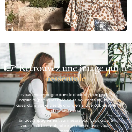
👉 Retrouvez une image qui te
ressemble
Je vous accompagne dans le choix de votre prothèse
capillaire (perruques médicales, volumateurs), mais
aussi dans vos envies de changement de look, de style
et de renouveau.
Un accompagnement sur mesure pour vous aider à
vous sentir bien, naturelle et en accord avec vous-
même.